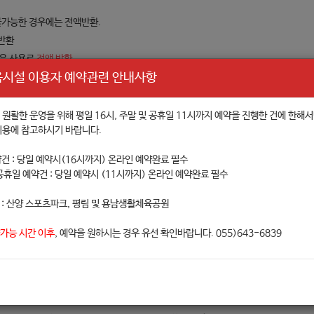
불가능한 경우에는 전액반환.
반환
경우 사용료
전액 반환
시설 이용자 예약관련 안내사항
취소하는 경우 사용료의 100분의 90 반환
7.)
아니한다. 다만, 사용자의 귀책사유로 경기 및 행사가 취소 또는 중단된 경우에는 그
원활한 운영을 위해 평일 16시, 주말 및 공휴일 11시까지 예약을 진행한 건에 한해
이용에 참고하시기 바랍니다.
약건 : 당일 예약시(16시까지) 온라인 예약완료 필수
다.
 공휴일 예약건 : 당일 예약시 (11시까지) 온라인 예약완료 필수
 : 산양 스포츠파크, 평림 및 용남생활체육공원
3:00시까지
가능
가능 시간 이후
, 예약을 원하시는 경우 유선 확인바랍니다. 055)643-6839
개인정보 수집 이용 및 제3자 제공에 동의