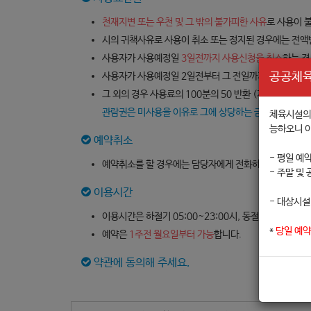
천재지변 또는 우천 및 그 밖의 불가피한 사유
로 사용이 
시의 귀책사유로 사용이 취소 또는 정지된 경우에는 전액
사용자가 사용예정일
3일전까지 사용신청을 취소
하는 
공공체육
사용자가 사용예정일 2일전부터 그 전일까지 사용신청을 
그 외의 경우 사용료의 100분의 50 반환 (개정 2021.9.2
관람권은 미사용을 이유로 그에 상당하는 금액을 반환하지 
체육시설의 
능하오니 
예약취소
- 평일 예
예약취소를 할 경우에는 담당자에게 전화하셔야 취소됩니
- 주말 및
이용시간
- 대상시설
이용시간은
하절기 05:00~23:00시, 동절기 06:00~2
*
당일 예약
예약은
1주전 월요일부터 가능
합니다.
약관에 동의해 주세요.