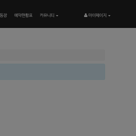
동장
예약현황표
커뮤니티
마이페이지