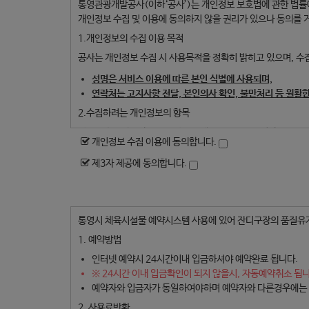
통영관광개발공사(이하‘공사’)는 개인정보 보호법에 관한 법률에
개인정보 수집 및 이용에 동의하지 않을 권리가 있으나 동의를 거
1.개인정보의 수집 이용 목적
공사는 개인정보 수집 시 사용목적을 정확히 밝히고 있으며, 
성명은 서비스 이용에 따른 본인 식별에 사용되며,
연락처는 고지사항 전달, 본인의사 확인, 불만처리 등 원활
2.수집하려는 개인정보의 항목
정보주체가 작성하신 개인정보는 해당부서에서 안전하게 관리하고
개인정보 수집 이용에 동의합니다.
개인정보파일명 : 체육시설 이용 및 허가신청서
제3자 제공에 동의합니다.
수집내용 : 성명, 연락처
수집방법 : 현장 및 온라인 예약사이트 접수(체육시설 이용 
3.개인정보의 보유 및 이용기간
통영시 체육시설물 예약시스템 사용에 있어 잔디구장의 품질유지
공사 체육시설 이용 회원정보 보유기간은 3년이며,
이용일로부터
단, 개인정보 수집 및 이용 재동의 절차를 거쳐 개인정보의 보유
1. 예약방법
4.개인정보 수집동의 거부 권리 및 불이익의 내용
인터넷 예약시 24시간이내 입금하셔야 예약완료 됩니다.
※ 24시간 이내 입금확인이 되지 않을시, 자동예약취소 됩니
정보주체는 개인정보 수집 동의를 거부하실 수 있습니다. 다만,
예약자와 입금자가 동일하여야하며 예약자와 다른경우에는 
공사는 보다 원활한 서비스 제공을 위해 기본정보 외에 추가정보(
2. 사용료반환
5.수집한 개인정보의 이용 및 제3자 제공